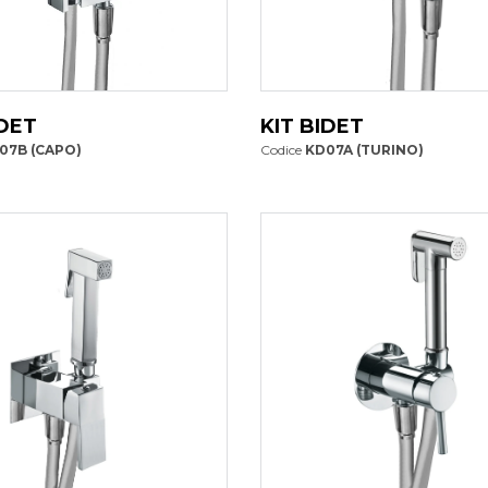
IDET
KIT BIDET
07B (CAPO)
Codice
KD07A (TURINO)