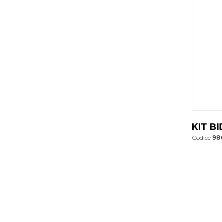
KIT B
Codice
98