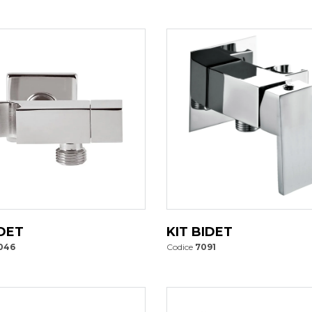
IDET
KIT BIDET
046
Codice
7091