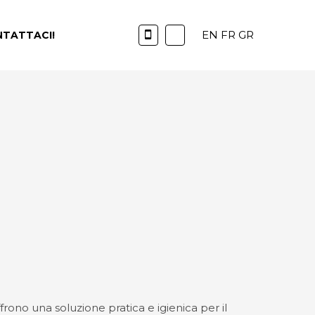
EN
FR
GR
TATTACI!
offrono una soluzione pratica e igienica per il