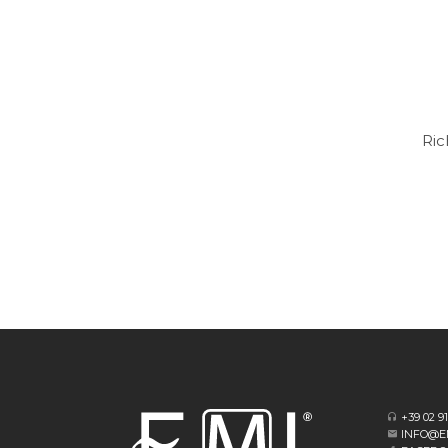
Ric
+39 02 9
INFO@E