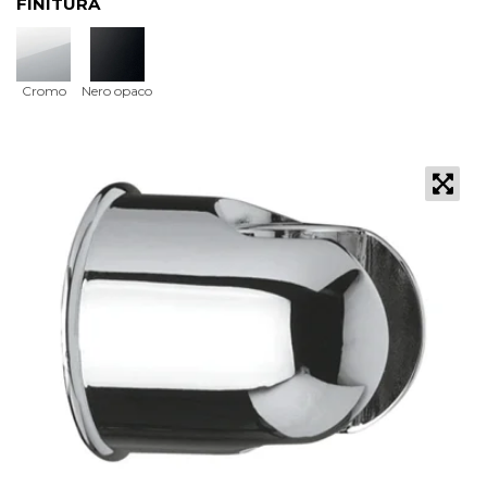
FINITURA
Cromo
Nero opaco