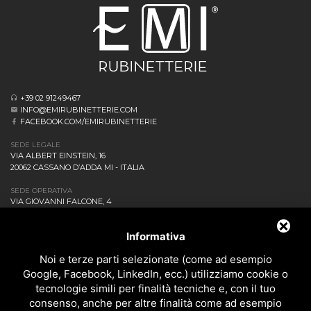
+39 02 91249467
INFO@EMIRUBINETTERIE.COM
FACEBOOK.COM/EMIRUBINETTERIE
SEDE LEGALE
VIA ALBERT EINSTEIN, 16
20062 CASSANO D’ADDA MI - ITALIA
SEDE OPERATIVA
VIA GIOVANNI FALCONE, 4
20873 CAVENAGO DI BRIANZA MB - ITALIA
AZIENDA
Informativa
NEWS ED EVENTI
DOWNLOAD
Noi e terze parti selezionate (come ad esempio
CONTATTACI!
Google, Facebook, LinkedIn, ecc.) utilizziamo cookie o
POLITICA DELLA QUALITÀ
tecnologie simili per finalità tecniche e, con il tuo
consenso, anche per altre finalità come ad esempio
PRIVACY