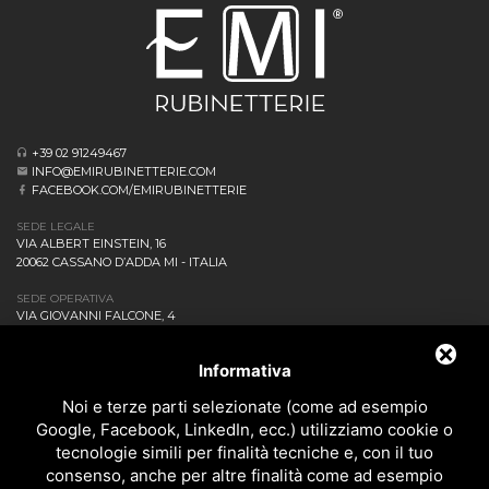
+39 02 91249467
INFO@EMIRUBINETTERIE.COM
FACEBOOK.COM/EMIRUBINETTERIE
SEDE LEGALE
VIA ALBERT EINSTEIN, 16
20062 CASSANO D’ADDA MI - ITALIA
SEDE OPERATIVA
VIA GIOVANNI FALCONE, 4
20873 CAVENAGO DI BRIANZA MB - ITALIA
AZIENDA
Informativa
NEWS ED EVENTI
DOWNLOAD
Noi e terze parti selezionate (come ad esempio
CONTATTACI!
Google, Facebook, LinkedIn, ecc.) utilizziamo cookie o
POLITICA DELLA QUALITÀ
tecnologie simili per finalità tecniche e, con il tuo
consenso, anche per altre finalità come ad esempio
PRIVACY