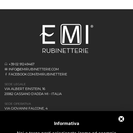
+39 02 91249467
INFO@EMIRUBINETTERIE.COM
FACEBOOK.COM/EMIRUBINETTERIE
SEDE LEGALE
VIA ALBERT EINSTEIN, 16
20062 CASSANO D’ADDA MI - ITALIA
SEDE OPERATIVA
VIA GIOVANNI FALCONE, 4
20873 CAVENAGO DI BRIANZA MB - ITALIA
AZIENDA
Informativa
NEWS ED EVENTI
DOWNLOAD