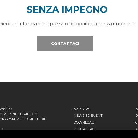
SENZA IMPEGNO
hiedi un informazioni, prezzi o disponibilità senza impegno
CONTATTACI
1249467
AZIENDA
B
MIRUBINETTERIE.COM
NEWS ED EVENTI
D
OK.COM/EMIRUBINETTERIE
DOWNLOAD
C
CONTATTACI!
A
LE
 EINSTEIN, 16
POLITICA DELLA QUALITÀ
T