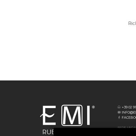
Ric
+39 02 9
INFO@E
FACEBO
SEDE LEGA
VIA ALBERT