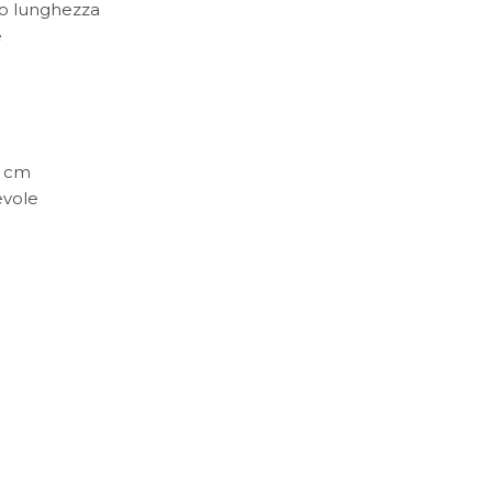
ato lunghezza
e
0 cm
evole