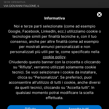
SEDE OPERATIVA
VIA GIOVANNI FALCONE, 4
20873 CAVENAGO DI BRIANZA MB - ITALIA
AZIENDA
Informativa
NEWS ED EVENTI
DOWNLOAD
Noi e terze parti selezionate (come ad esempio
CONTATTACI!
Google, Facebook, LinkedIn, ecc.) utilizziamo cookie o
POLITICA DELLA QUALITÀ
tecnologie simili per finalità tecniche e, con il tuo
consenso, anche per altre finalità come ad esempio
PRIVACY
per mostrati annunci personalizzati e non
SITEMAP
personalizzati più utili per te, come specificato nella
BAGNO
cookie policy
.
DOCCIA
Chiudendo questo banner con la crocetta o cliccando
CUCINA
su "Rifiuta", verranno utilizzati solamente cookie
ACCESSORI
tecnici. Se vuoi selezionare i cookie da installare,
TUTTI I PRODOTTI
clicca su "Personalizza". Se preferisci, puoi
acconsentire all'utilizzo di tutti i cookie, anche diversi
da quelli tecnici, cliccando su "Accetta tutti". In
EMI RUBINETTERIE SRL - P.IVA 09985650960
qualsiasi momento potrai modificare la scelta
QUESTO SITO È PROTETTO DA GOOGLE RECAPTCHA V3,
PRIVACY POLICY
E
effettuata.
TERMS OF SERVICE
DI GOOGLE.
Rifiuta
Accetta tutti