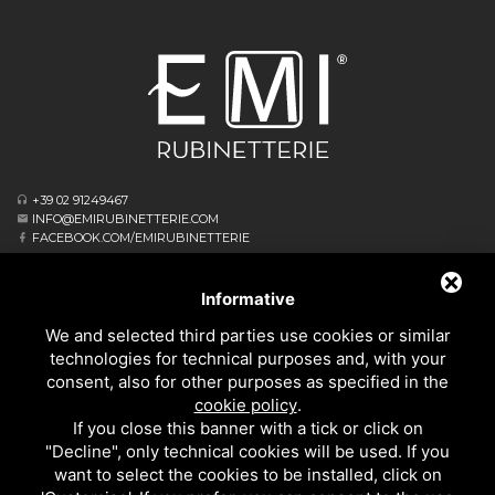
+39 02 91249467
INFO@EMIRUBINETTERIE.COM
FACEBOOK.COM/EMIRUBINETTERIE
ΕΓΓΕΓΡΑΜΜΈΝΟ ΓΡΑΦΕΊΟ
VIA ALBERT EINSTEIN, 16
Informative
20062 CASSANO D’ADDA MI - ITALIA
We and selected third parties use cookies or similar
ΕΠΙΧΕΙΡΗΣΙΑΚΌ ΑΡΧΗΓΕΊΟ
technologies for technical purposes and, with your
VIA GIOVANNI FALCONE, 4
consent, also for other purposes as specified in the
20873 CAVENAGO DI BRIANZA MB - ITALIA
cookie policy
.
PRIVACY
If you close this banner with a tick or click on
ΚΟΥΖΙΝΑΣ
"Decline", only technical cookies will be used. If you
ΌΛΑ ΤΑ ΠΡΟΪΌΝΤΑ
want to select the cookies to be installed, click on