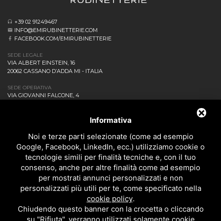
+39 02 91249467
INFO@EMIRUBINETTERIE.COM
FACEBOOK.COM/EMIRUBINETTERIE
SEDE LEGALE
VIA ALBERT EINSTEIN, 16
20062 CASSANO D’ADDA MI - ITALIA
SEDE OPERATIVA
VIA GIOVANNI FALCONE, 4
20873 CAVENAGO DI BRIANZA MB - ITALIA
AZIENDA
Informativa
NEWS ED EVENTI
DOWNLOAD
Noi e terze parti selezionate (come ad esempio
CONTATTACI!
Google, Facebook, LinkedIn, ecc.) utilizziamo cookie o
POLITICA DELLA QUALITÀ
tecnologie simili per finalità tecniche e, con il tuo
consenso, anche per altre finalità come ad esempio
PRIVACY
per mostrati annunci personalizzati e non
SITEMAP
personalizzati più utili per te, come specificato nella
BAGNO
cookie policy
.
DOCCIA
Chiudendo questo banner con la crocetta o cliccando
CUCINA
su "Rifiuta", verranno utilizzati solamente cookie
ACCESSORI