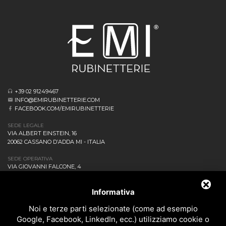
+39 02 91249467
INFO@EMIRUBINETTERIE.COM
FACEBOOK.COM/EMIRUBINETTERIE
SEDE LEGALE
VIA ALBERT EINSTEIN, 16
20062 CASSANO D’ADDA MI - ITALIA
SEDE OPERATIVA
VIA GIOVANNI FALCONE, 4
20873 CAVENAGO DI BRIANZA MB - ITALIA
AZIENDA
Informativa
NEWS ED EVENTI
DOWNLOAD
Noi e terze parti selezionate (come ad esempio
CONTATTACI!
Google, Facebook, LinkedIn, ecc.) utilizziamo cookie o