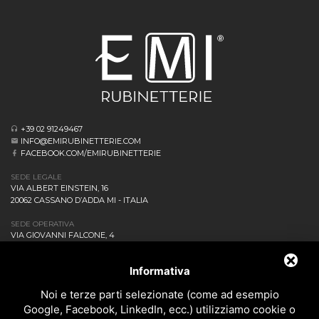
+39 02 91249467
INFO@EMIRUBINETTERIE.COM
FACEBOOK.COM/EMIRUBINETTERIE
SEDE LEGALE
VIA ALBERT EINSTEIN, 16
20062 CASSANO D’ADDA MI - ITALIA
SEDE OPERATIVA
VIA GIOVANNI FALCONE, 4
20873 CAVENAGO DI BRIANZA MB - ITALIA
AZIENDA
Informativa
NEWS ED EVENTI
DOWNLOAD
Noi e terze parti selezionate (come ad esempio
CONTATTACI!
Google, Facebook, LinkedIn, ecc.) utilizziamo cookie o