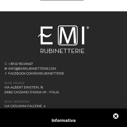
+39 02 91249467
INFO@EMIRUBINETTERIE.COM
FACEBOOK.COM/EMIRUBINETTERIE
SEDE LEGALE
VIA ALBERT EINSTEIN, 16
20062 CASSANO D’ADDA MI - ITALIA
SEDE OPERATIVA
VIA GIOVANNI FALCONE, 4
20873 CAVENAGO DI BRIANZA MB - ITALIA
AZIENDA
Informativa
NEWS ED EVENTI