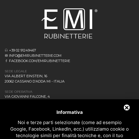
+39 02 91249467
INFO@EMIRUBINETTERIE.COM
FACEBOOK.COM/EMIRUBINETTERIE
SEDE LEGALE
VIA ALBERT EINSTEIN, 16
20062 CASSANO D’ADDA MI - ITALIA
SEDE OPERATIVA
VIA GIOVANNI FALCONE, 4
20873 CAVENAGO DI BRIANZA MB - ITALIA
AZIENDA
Informativa
NEWS ED EVENTI
DOWNLOAD
Noi e terze parti selezionate (come ad esempio
CONTATTACI!
Google, Facebook, LinkedIn, ecc.) utilizziamo cookie o
POLITICA DELLA QUALITÀ
tecnologie simili per finalità tecniche e, con il tuo