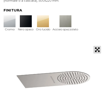
(normale o a cascata), 500x220 mm.
FINITURA
Cromo
Nero opaco
Oro lucido
Acciaio spazzolato