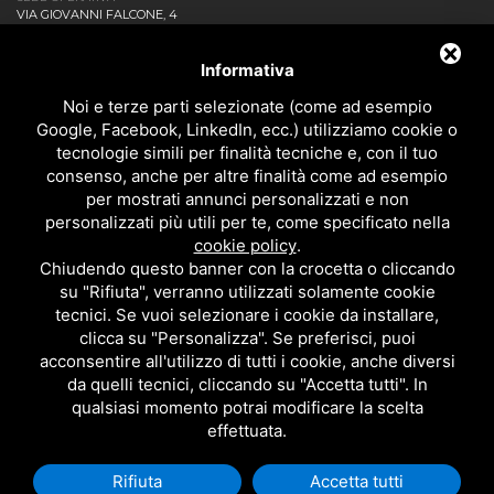
VIA GIOVANNI FALCONE, 4
20873 CAVENAGO DI BRIANZA MB - ITALIA
AZIENDA
Informativa
NEWS ED EVENTI
DOWNLOAD
Noi e terze parti selezionate (come ad esempio
CONTATTACI!
Google, Facebook, LinkedIn, ecc.) utilizziamo cookie o
POLITICA DELLA QUALITÀ
tecnologie simili per finalità tecniche e, con il tuo
consenso, anche per altre finalità come ad esempio
PRIVACY
per mostrati annunci personalizzati e non
SITEMAP
personalizzati più utili per te, come specificato nella
BAGNO
cookie policy
.
DOCCIA
Chiudendo questo banner con la crocetta o cliccando
CUCINA
su "Rifiuta", verranno utilizzati solamente cookie
ACCESSORI
tecnici. Se vuoi selezionare i cookie da installare,
TUTTI I PRODOTTI
clicca su "Personalizza". Se preferisci, puoi
acconsentire all'utilizzo di tutti i cookie, anche diversi
da quelli tecnici, cliccando su "Accetta tutti". In
EMI RUBINETTERIE SRL - P.IVA 09985650960
qualsiasi momento potrai modificare la scelta
QUESTO SITO È PROTETTO DA GOOGLE RECAPTCHA V3,
PRIVACY POLICY
E
effettuata.
TERMS OF SERVICE
DI GOOGLE.
Rifiuta
Accetta tutti