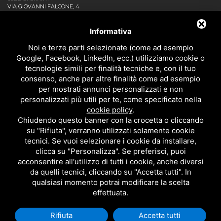
VIA GIOVANNI FALCONE, 4
20873 CAVENAGO DI BRIANZA MB - ITALIA
AZIENDA
Informativa
NEWS ED EVENTI
DOWNLOAD
Noi e terze parti selezionate (come ad esempio
CONTATTACI!
Google, Facebook, LinkedIn, ecc.) utilizziamo cookie o
POLITICA DELLA QUALITÀ
tecnologie simili per finalità tecniche e, con il tuo
consenso, anche per altre finalità come ad esempio
PRIVACY
per mostrati annunci personalizzati e non
SITEMAP
personalizzati più utili per te, come specificato nella
BAGNO
cookie policy
.
DOCCIA
Chiudendo questo banner con la crocetta o cliccando
CUCINA
su "Rifiuta", verranno utilizzati solamente cookie
ACCESSORI
tecnici. Se vuoi selezionare i cookie da installare,
TUTTI I PRODOTTI
clicca su "Personalizza". Se preferisci, puoi
acconsentire all'utilizzo di tutti i cookie, anche diversi
da quelli tecnici, cliccando su "Accetta tutti". In
EMI RUBINETTERIE SRL - P.IVA 09985650960
qualsiasi momento potrai modificare la scelta
QUESTO SITO È PROTETTO DA GOOGLE RECAPTCHA V3,
PRIVACY POLICY
E
effettuata.
TERMS OF SERVICE
DI GOOGLE.
Rifiuta
Accetta tutti