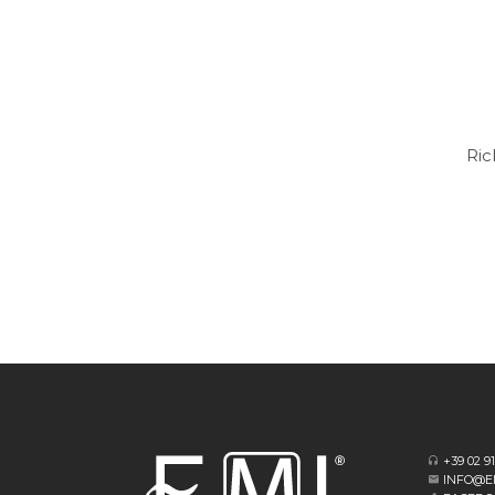
Ric
+39 02 9
INFO@E