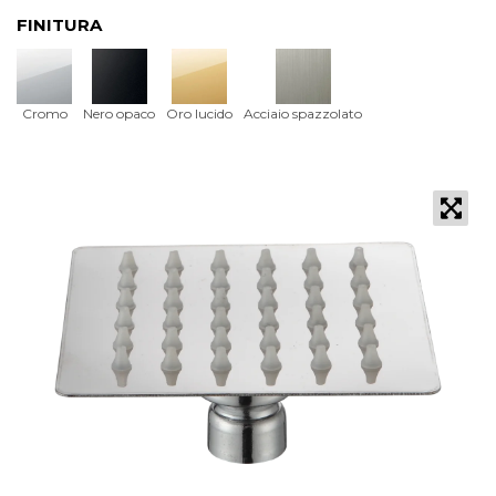
FINITURA
Cromo
Nero opaco
Oro lucido
Acciaio spazzolato