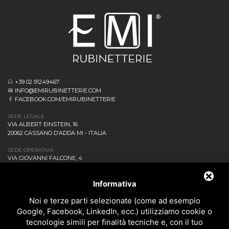
+39 02 91249467
INFO@EMIRUBINETTERIE.COM
FACEBOOK.COM/EMIRUBINETTERIE
SEDE LEGALE
VIA ALBERT EINSTEIN, 16
20062 CASSANO D’ADDA MI - ITALIA
SEDE OPERATIVA
VIA GIOVANNI FALCONE, 4
20873 CAVENAGO DI BRIANZA MB - ITALIA
AZIENDA
Informativa
NEWS ED EVENTI
DOWNLOAD
Noi e terze parti selezionate (come ad esempio
CONTATTACI!
Google, Facebook, LinkedIn, ecc.) utilizziamo cookie o
POLITICA DELLA QUALITÀ
tecnologie simili per finalità tecniche e, con il tuo