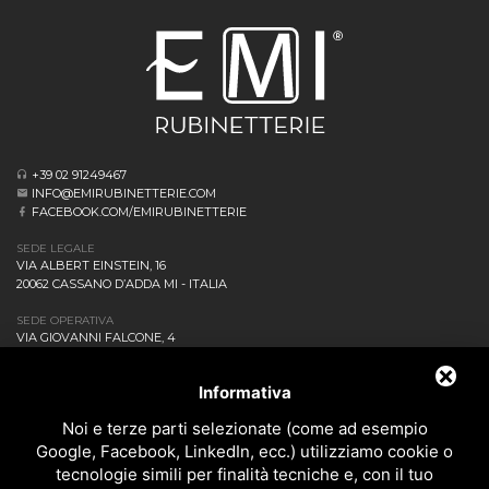
+39 02 91249467
INFO@EMIRUBINETTERIE.COM
FACEBOOK.COM/EMIRUBINETTERIE
SEDE LEGALE
VIA ALBERT EINSTEIN, 16
20062 CASSANO D’ADDA MI - ITALIA
SEDE OPERATIVA
VIA GIOVANNI FALCONE, 4
20873 CAVENAGO DI BRIANZA MB - ITALIA
AZIENDA
Informativa
NEWS ED EVENTI
DOWNLOAD
Noi e terze parti selezionate (come ad esempio
CONTATTACI!
Google, Facebook, LinkedIn, ecc.) utilizziamo cookie o
POLITICA DELLA QUALITÀ
tecnologie simili per finalità tecniche e, con il tuo