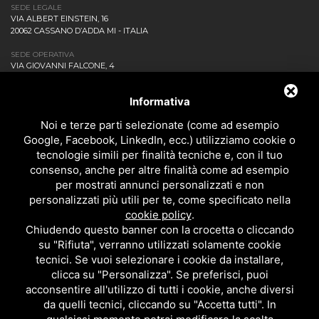
SEDE LEGALE
VIA ALBERT EINSTEIN, 16
20062 CASSANO D’ADDA MI - ITALIA
SEDE OPERATIVA
VIA GIOVANNI FALCONE, 4
20873 CAVENAGO DI BRIANZA MB - ITALIA
AZIENDA
Informativa
NEWS ED EVENTI
DOWNLOAD
Noi e terze parti selezionate (come ad esempio
CONTATTACI!
Google, Facebook, LinkedIn, ecc.) utilizziamo cookie o
POLITICA DELLA QUALITÀ
tecnologie simili per finalità tecniche e, con il tuo
consenso, anche per altre finalità come ad esempio
PRIVACY
per mostrati annunci personalizzati e non
SITEMAP
personalizzati più utili per te, come specificato nella
BAGNO
cookie policy
.
DOCCIA
Chiudendo questo banner con la crocetta o cliccando
CUCINA
su "Rifiuta", verranno utilizzati solamente cookie
ACCESSORI
tecnici. Se vuoi selezionare i cookie da installare,
TUTTI I PRODOTTI
clicca su "Personalizza". Se preferisci, puoi
acconsentire all'utilizzo di tutti i cookie, anche diversi
da quelli tecnici, cliccando su "Accetta tutti". In
EMI RUBINETTERIE SRL - P.IVA 09985650960