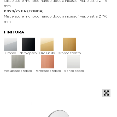
Miscelatore monocomando doccia incasso 1 via, piastra Ø 118
mm.
8070/25 BA (TONDA)
Miscelatore monocomando doccia incasso 1 via, piastra Ø 170
mm.
FINITURA
Cromo
Nero opaco
Oro lucido
Oro spazzolato
Acciaio spazzolato
Rame spazzolato
Bianco opaco