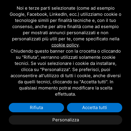
NEWS ED EVENTI
DOWNLOAD
Noi e terze parti selezionate (come ad esempio
CONTATTACI!
Google, Facebook, LinkedIn, ecc.) utilizziamo cookie o
POLITICA DELLA QUALITÀ
tecnologie simili per finalità tecniche e, con il tuo
consenso, anche per altre finalità come ad esempio
PRIVACY
per mostrati annunci personalizzati e non
SITEMAP
personalizzati più utili per te, come specificato nella
BAGNO
cookie policy
.
DOCCIA
Chiudendo questo banner con la crocetta o cliccando
CUCINA
su "Rifiuta", verranno utilizzati solamente cookie
ACCESSORI
tecnici. Se vuoi selezionare i cookie da installare,
TUTTI I PRODOTTI
clicca su "Personalizza". Se preferisci, puoi
acconsentire all'utilizzo di tutti i cookie, anche diversi
da quelli tecnici, cliccando su "Accetta tutti". In
EMI RUBINETTERIE SRL - P.IVA 09985650960
qualsiasi momento potrai modificare la scelta
QUESTO SITO È PROTETTO DA GOOGLE RECAPTCHA V3,
PRIVACY POLICY
E
effettuata.
TERMS OF SERVICE
DI GOOGLE.
Rifiuta
Accetta tutti
Personalizza