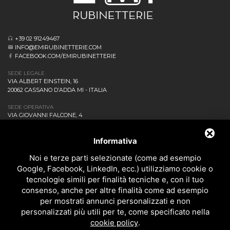
+39 02 91249467
INFO@EMIRUBINETTERIE.COM
FACEBOOK.COM/EMIRUBINETTERIE
SEDE LEGALE
VIA ALBERT EINSTEIN, 16
20062 CASSANO D’ADDA MI - ITALIA
SEDE OPERATIVA
VIA GIOVANNI FALCONE, 4
20873 CAVENAGO DI BRIANZA MB - ITALIA
AZIENDA
Informativa
NEWS ED EVENTI
DOWNLOAD
Noi e terze parti selezionate (come ad esempio
CONTATTACI!
Google, Facebook, LinkedIn, ecc.) utilizziamo cookie o
POLITICA DELLA QUALITÀ
tecnologie simili per finalità tecniche e, con il tuo
consenso, anche per altre finalità come ad esempio
PRIVACY
per mostrati annunci personalizzati e non
SITEMAP
personalizzati più utili per te, come specificato nella
BAGNO
cookie policy
.
DOCCIA