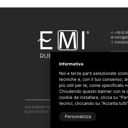
+39 02 9
INFO@E
FACEBO
SEDE LEGA
VIA ALBERT
20062 CASS
Informativa
SEDE OPER
Noi e terze parti selezionate (com
VIA GIOVA
tecniche e, con il tuo consenso, a
20873 CAV
più utili per te, come specificato n
Chiudendo questo banner con la cro
cookie da installare, clicca su "Per
tecnici, cliccando su "Accetta tutti
EMI RUBINETTERIE SRL - P.IVA 09985650960
QUESTO SITO È PROTETTO DA GOOGLE RECAPTCHA V3,
PRIVACY 
Personalizza