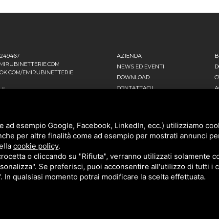
1249467
AZIENDA
B
MIRUBINETTERIE.COM
NEWS ED EVENTI
D
OK.COM/EMIRUBINETTERIE
DOWNLOAD
C
CONTATTACI!
A
LE
 EINSTEIN, 16
POLITICA DELLA QUALITÀ
T
ANO D’ADDA MI - ITALIA
PRIVACY
SITEMAP
ATIVA
e ad esempio Google, Facebook, LinkedIn, ecc.) utilizziamo cooki
NNI FALCONE, 4
nche per altre finalità come ad esempio per mostrati annunci pe
ENAGO DI BRIANZA MB - ITALIA
ella
cookie policy
.
cetta o cliccando su "Rifiuta", verranno utilizzati solamente co
sonalizza". Se preferisci, puoi acconsentire all'utilizzo di tutti i
". In qualsiasi momento potrai modificare la scelta effettuata.
POLICY
E
TERMS OF SERVICE
DI GOOGLE.