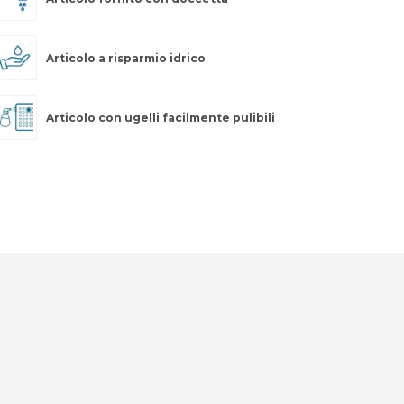
Articolo a risparmio idrico
Articolo con ugelli facilmente pulibili