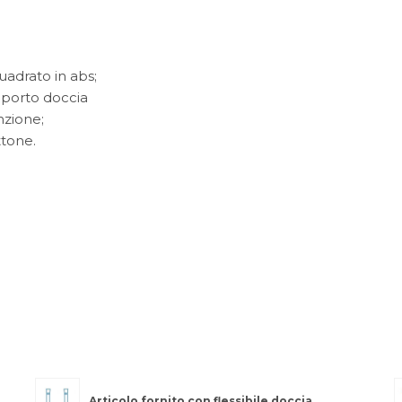
adrato in abs;
upporto doccia
nzione;
ttone.
Articolo fornito con flessibile doccia