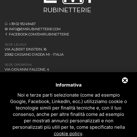
+39 02 91249467
INFO@EMIRUBINETTERIE.COM
FACEBOOK.COM/EMIRUBINETTERIE
SEDE LEGALE
VIA ALBERT EINSTEIN, 16
20062 CASSANO D’ADDA MI - ITALIA
SEDE OPERATIVA
VIA GIOVANNI FALCONE, 4
20873 CAVENAGO DI BRIANZA MB - ITALIA
AZIENDA
Informativa
NEWS ED EVENTI
DOWNLOAD
Noi e terze parti selezionate (come ad esempio
CONTATTACI!
Google, Facebook, LinkedIn, ecc.) utilizziamo cookie o
POLITICA DELLA QUALITÀ
tecnologie simili per finalità tecniche e, con il tuo
consenso, anche per altre finalità come ad esempio
PRIVACY
per mostrati annunci personalizzati e non
SITEMAP
personalizzati più utili per te, come specificato nella
BAGNO
cookie policy
.
DOCCIA