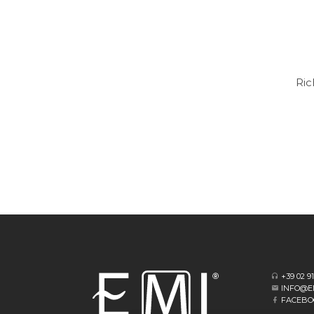
Ric
+39 02 9
INFO@E
FACEBO