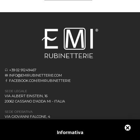
+39 02 91249467
INFO@EMIRUBINETTERIE.COM
FACEBOOK.COM/EMIRUBINETTERIE
SEDE LEGALE
VIA ALBERT EINSTEIN, 16
20062 CASSANO D’ADDA MI - ITALIA
SEDE OPERATIVA
VIA GIOVANNI FALCONE, 4
20873 CAVENAGO DI BRIANZA MB - ITALIA
AZIENDA
Informativa
NEWS ED EVENTI