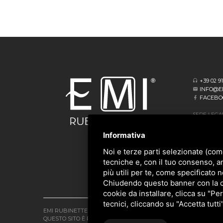
+39 02 9
INFO@E
FACEBO
SEDE LEGA
VIA ALBERT
20062 CASS
Informativa
SEDE OPER
Noi e terze parti selezionate (com
VIA GIOVA
tecniche e, con il tuo consenso, a
20873 CAV
più utili per te, come specificato n
Chiudendo questo banner con la cro
cookie da installare, clicca su "Per
tecnici, cliccando su "Accetta tutti
EMI RUBINETTERIE SRL - P.IVA 09985650960
QUESTO SITO È PROTETTO DA GOOGLE RECAPTCHA V3,
PRIVACY 