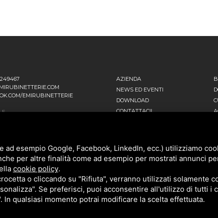
1249467
AZIENDA
B
MIRUBINETTERIE.COM
NEWS ED EVENTI
D
OK.COM/EMIRUBINETTERIE
DOWNLOAD
C
CONTATTACI!
A
LE
 EINSTEIN, 16
POLITICA DELLA QUALITÀ
T
ANO D’ADDA MI - ITALIA
PRIVACY
SITEMAP
ATIVA
e ad esempio Google, Facebook, LinkedIn, ecc.) utilizziamo cooki
NNI FALCONE, 4
nche per altre finalità come ad esempio per mostrati annunci pe
ENAGO DI BRIANZA MB - ITALIA
ella
cookie policy
.
cetta o cliccando su "Rifiuta", verranno utilizzati solamente co
sonalizza". Se preferisci, puoi acconsentire all'utilizzo di tutti i
". In qualsiasi momento potrai modificare la scelta effettuata.
POLICY
E
TERMS OF SERVICE
DI GOOGLE.