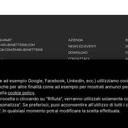
1249467
AZIENDA
B
MIRUBINETTERIE.COM
NEWS ED EVENTI
D
OK.COM/EMIRUBINETTERIE
DOWNLOAD
C
CONTATTACI!
A
LE
 EINSTEIN, 16
POLITICA DELLA QUALITÀ
T
ANO D’ADDA MI - ITALIA
PRIVACY
SITEMAP
ATIVA
e ad esempio Google, Facebook, LinkedIn, ecc.) utilizziamo cooki
NNI FALCONE, 4
nche per altre finalità come ad esempio per mostrati annunci pe
ENAGO DI BRIANZA MB - ITALIA
ella
cookie policy
.
cetta o cliccando su "Rifiuta", verranno utilizzati solamente co
sonalizza". Se preferisci, puoi acconsentire all'utilizzo di tutti i
". In qualsiasi momento potrai modificare la scelta effettuata.
POLICY
E
TERMS OF SERVICE
DI GOOGLE.