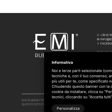
+39 02 9
INFO@E
FACEBO
SEDE LEGA
VIA ALBERT
20062 CASS
Informativa
SEDE OPER
Noi e terze parti selezionate (com
VIA GIOVA
tecniche e, con il tuo consenso, a
20873 CAV
più utili per te, come specificato n
Chiudendo questo banner con la cro
cookie da installare, clicca su "Per
tecnici, cliccando su "Accetta tutti
EMI RUBINETTERIE SRL - P.IVA 09985650960
QUESTO SITO È PROTETTO DA GOOGLE RECAPTCHA V3,
PRIVACY 
Personalizza