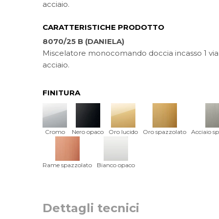
acciaio.
CARATTERISTICHE PRODOTTO
8070/25 B (DANIELA)
Miscelatore monocomando doccia incasso 1 via, 
acciaio.
FINITURA
Cromo
Nero opaco
Oro lucido
Oro spazzolato
Acciaio s
Rame spazzolato
Bianco opaco
Dettagli tecnici