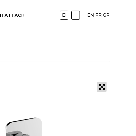
EN
FR
GR
TATTACI!