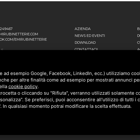
1249467
AZIENDA
B
MIRUBINETTERIE.COM
NEWS ED EVENTI
D
OK.COM/EMIRUBINETTERIE
DOWNLOAD
C
CONTATTACI!
A
LE
 EINSTEIN, 16
POLITICA DELLA QUALITÀ
T
ANO D’ADDA MI - ITALIA
PRIVACY
SITEMAP
ATIVA
e ad esempio Google, Facebook, LinkedIn, ecc.) utilizziamo cooki
NNI FALCONE, 4
nche per altre finalità come ad esempio per mostrati annunci pe
ENAGO DI BRIANZA MB - ITALIA
ella
cookie policy
.
cetta o cliccando su "Rifiuta", verranno utilizzati solamente co
sonalizza". Se preferisci, puoi acconsentire all'utilizzo di tutti i
". In qualsiasi momento potrai modificare la scelta effettuata.
POLICY
E
TERMS OF SERVICE
DI GOOGLE.