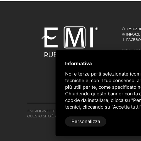
+39 02 9
INFO@E
FACEBO
SEDE LEGA
VIA ALBERT
20062 CASS
Informativa
SEDE OPER
Noi e terze parti selezionate (com
VIA GIOVA
tecniche e, con il tuo consenso, a
20873 CAV
più utili per te, come specificato n
Chiudendo questo banner con la cro
cookie da installare, clicca su "Per
tecnici, cliccando su "Accetta tutti
EMI RUBINETTERIE SRL - P.IVA 09985650960
QUESTO SITO È PROTETTO DA GOOGLE RECAPTCHA V3,
PRIVACY 
Personalizza