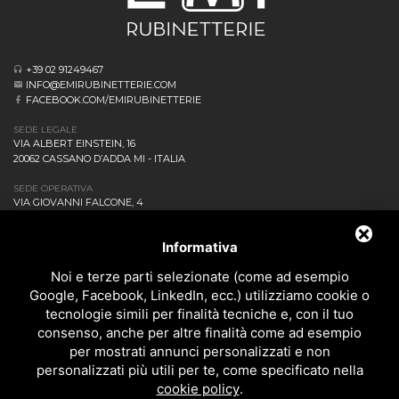
+39 02 91249467
INFO@EMIRUBINETTERIE.COM
FACEBOOK.COM/EMIRUBINETTERIE
SEDE LEGALE
VIA ALBERT EINSTEIN, 16
20062 CASSANO D’ADDA MI - ITALIA
SEDE OPERATIVA
VIA GIOVANNI FALCONE, 4
20873 CAVENAGO DI BRIANZA MB - ITALIA
AZIENDA
Informativa
NEWS ED EVENTI
DOWNLOAD
Noi e terze parti selezionate (come ad esempio
CONTATTACI!
Google, Facebook, LinkedIn, ecc.) utilizziamo cookie o
POLITICA DELLA QUALITÀ
tecnologie simili per finalità tecniche e, con il tuo
consenso, anche per altre finalità come ad esempio
PRIVACY
per mostrati annunci personalizzati e non
SITEMAP
personalizzati più utili per te, come specificato nella
BAGNO
cookie policy
.
DOCCIA