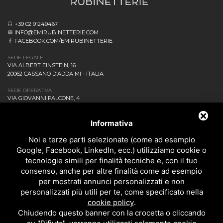
+39 02 91249467
INFO@EMIRUBINETTERIE.COM
FACEBOOK.COM/EMIRUBINETTERIE
SEDE LEGALE
VIA ALBERT EINSTEIN, 16
20062 CASSANO D’ADDA MI - ITALIA
SEDE OPERATIVA
VIA GIOVANNI FALCONE, 4
20873 CAVENAGO DI BRIANZA MB - ITALIA
AZIENDA
Informativa
NEWS ED EVENTI
DOWNLOAD
Noi e terze parti selezionate (come ad esempio
CONTATTACI!
Google, Facebook, LinkedIn, ecc.) utilizziamo cookie o
POLITICA DELLA QUALITÀ
tecnologie simili per finalità tecniche e, con il tuo
consenso, anche per altre finalità come ad esempio
PRIVACY
per mostrati annunci personalizzati e non
SITEMAP
personalizzati più utili per te, come specificato nella
BAGNO
cookie policy
.
DOCCIA
Chiudendo questo banner con la crocetta o cliccando
CUCINA