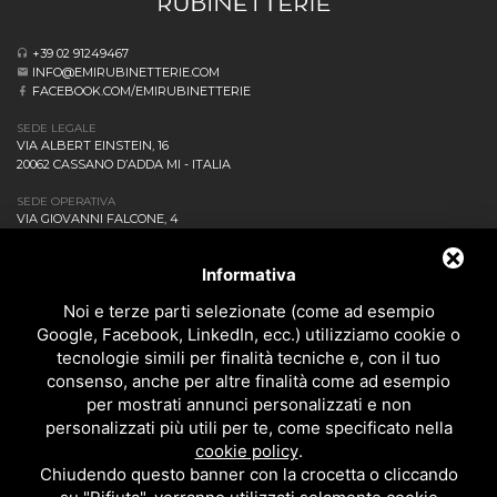
+39 02 91249467
INFO@EMIRUBINETTERIE.COM
FACEBOOK.COM/EMIRUBINETTERIE
SEDE LEGALE
VIA ALBERT EINSTEIN, 16
20062 CASSANO D’ADDA MI - ITALIA
SEDE OPERATIVA
VIA GIOVANNI FALCONE, 4
20873 CAVENAGO DI BRIANZA MB - ITALIA
AZIENDA
Informativa
NEWS ED EVENTI
DOWNLOAD
Noi e terze parti selezionate (come ad esempio
CONTATTACI!
Google, Facebook, LinkedIn, ecc.) utilizziamo cookie o
POLITICA DELLA QUALITÀ
tecnologie simili per finalità tecniche e, con il tuo
consenso, anche per altre finalità come ad esempio
PRIVACY
per mostrati annunci personalizzati e non
SITEMAP
personalizzati più utili per te, come specificato nella
BAGNO
cookie policy
.
DOCCIA
Chiudendo questo banner con la crocetta o cliccando
CUCINA