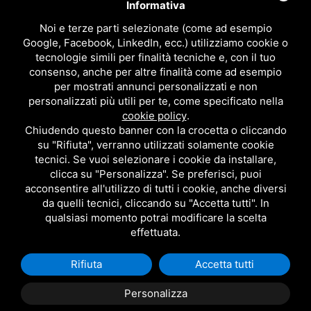
Informativa
NEWS ED EVENTI
DOWNLOAD
Noi e terze parti selezionate (come ad esempio
CONTATTACI!
Google, Facebook, LinkedIn, ecc.) utilizziamo cookie o
POLITICA DELLA QUALITÀ
tecnologie simili per finalità tecniche e, con il tuo
consenso, anche per altre finalità come ad esempio
PRIVACY
per mostrati annunci personalizzati e non
SITEMAP
personalizzati più utili per te, come specificato nella
BAGNO
cookie policy
.
DOCCIA
Chiudendo questo banner con la crocetta o cliccando
CUCINA
su "Rifiuta", verranno utilizzati solamente cookie
ACCESSORI
tecnici. Se vuoi selezionare i cookie da installare,
TUTTI I PRODOTTI
clicca su "Personalizza". Se preferisci, puoi
acconsentire all'utilizzo di tutti i cookie, anche diversi
da quelli tecnici, cliccando su "Accetta tutti". In
EMI RUBINETTERIE SRL - P.IVA 09985650960
qualsiasi momento potrai modificare la scelta
QUESTO SITO È PROTETTO DA GOOGLE RECAPTCHA V3,
PRIVACY POLICY
E
effettuata.
TERMS OF SERVICE
DI GOOGLE.
Rifiuta
Accetta tutti
Personalizza