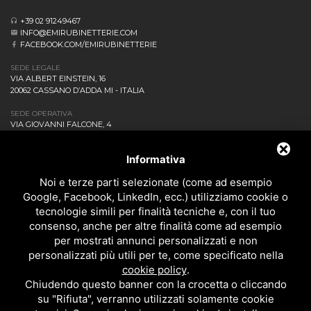
+39 02 91249467
INFO@EMIRUBINETTERIE.COM
FACEBOOK.COM/EMIRUBINETTERIE
SEDE LEGALE
VIA ALBERT EINSTEIN, 16
20062 CASSANO D’ADDA MI - ITALIA
SEDE OPERATIVA
VIA GIOVANNI FALCONE, 4
20873 CAVENAGO DI BRIANZA MB - ITALIA
AZIENDA
Informativa
NEWS ED EVENTI
DOWNLOAD
Noi e terze parti selezionate (come ad esempio
CONTATTACI!
Google, Facebook, LinkedIn, ecc.) utilizziamo cookie o
POLITICA DELLA QUALITÀ
tecnologie simili per finalità tecniche e, con il tuo
consenso, anche per altre finalità come ad esempio
PRIVACY
per mostrati annunci personalizzati e non
SITEMAP
personalizzati più utili per te, come specificato nella
BAGNO
cookie policy
.
DOCCIA
Chiudendo questo banner con la crocetta o cliccando
CUCINA
su "Rifiuta", verranno utilizzati solamente cookie
ACCESSORI