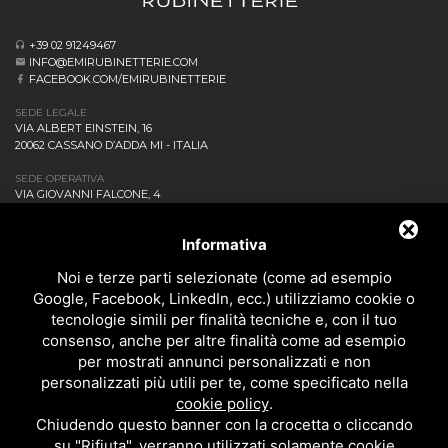
+39 02 91249467
INFO@EMIRUBINETTERIE.COM
FACEBOOK.COM/EMIRUBINETTERIE
SEDE LEGALE
VIA ALBERT EINSTEIN, 16
20062 CASSANO D’ADDA MI - ITALIA
SEDE OPERATIVA
VIA GIOVANNI FALCONE, 4
20873 CAVENAGO DI BRIANZA MB - ITALIA
AZIENDA
Informativa
NEWS ED EVENTI
DOWNLOAD
Noi e terze parti selezionate (come ad esempio
CONTATTACI!
Google, Facebook, LinkedIn, ecc.) utilizziamo cookie o
POLITICA DELLA QUALITÀ
tecnologie simili per finalità tecniche e, con il tuo
consenso, anche per altre finalità come ad esempio
PRIVACY
per mostrati annunci personalizzati e non
SITEMAP
personalizzati più utili per te, come specificato nella
BAGNO
cookie policy
.
DOCCIA
Chiudendo questo banner con la crocetta o cliccando
CUCINA
su "Rifiuta", verranno utilizzati solamente cookie