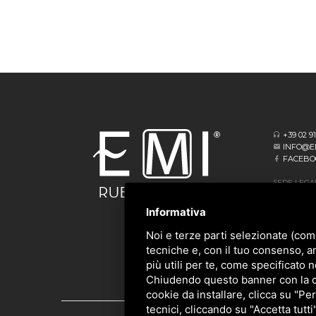
+39 02 9
INFO@E
FACEBO
SEDE LEGA
VIA ALBERT
20062 CASS
Informativa
SEDE OPER
Noi e terze parti selezionate (com
VIA GIOVA
tecniche e, con il tuo consenso, a
20873 CAV
più utili per te, come specificato n
Chiudendo questo banner con la cro
cookie da installare, clicca su "Per
tecnici, cliccando su "Accetta tutti