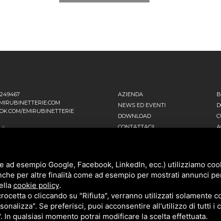
1249467
AZIENDA
B
MIRUBINETTERIE.COM
NEWS ED EVENTI
D
OK.COM/EMIRUBINETTERIE
DOWNLOAD
C
CONTATTACI!
A
LE
 EINSTEIN, 16
POLITICA DELLA QUALITÀ
T
ANO D’ADDA MI - ITALIA
PRIVACY
SITEMAP
ATIVA
e ad esempio Google, Facebook, LinkedIn, ecc.) utilizziamo cooki
NNI FALCONE, 4
nche per altre finalità come ad esempio per mostrati annunci pe
ENAGO DI BRIANZA MB - ITALIA
ella
cookie policy
.
cetta o cliccando su "Rifiuta", verranno utilizzati solamente co
sonalizza". Se preferisci, puoi acconsentire all'utilizzo di tutti i
". In qualsiasi momento potrai modificare la scelta effettuata.