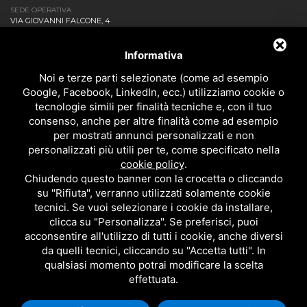
SEDE OPERATIVA
VIA GIOVANNI FALCONE, 4
20873 CAVENAGO DI BRIANZA MB - ITALIA
AZIENDA
Informativa
NEWS ED EVENTI
DOWNLOAD
Noi e terze parti selezionate (come ad esempio
CONTATTACI!
Google, Facebook, LinkedIn, ecc.) utilizziamo cookie o
POLITICA DELLA QUALITÀ
tecnologie simili per finalità tecniche e, con il tuo
consenso, anche per altre finalità come ad esempio
PRIVACY
per mostrati annunci personalizzati e non
SITEMAP
personalizzati più utili per te, come specificato nella
BAGNO
cookie policy
.
DOCCIA
Chiudendo questo banner con la crocetta o cliccando
CUCINA
su "Rifiuta", verranno utilizzati solamente cookie
ACCESSORI
tecnici. Se vuoi selezionare i cookie da installare,
TUTTI I PRODOTTI
clicca su "Personalizza". Se preferisci, puoi
acconsentire all'utilizzo di tutti i cookie, anche diversi
da quelli tecnici, cliccando su "Accetta tutti". In
EMI RUBINETTERIE SRL - P.IVA 09985650960
qualsiasi momento potrai modificare la scelta
QUESTO SITO È PROTETTO DA GOOGLE RECAPTCHA V3,
PRIVACY POLICY
E
effettuata.
TERMS OF SERVICE
DI GOOGLE.