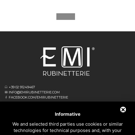
+39 02 91249467
INFO@EMIRUBINETTERIE.COM
FACEBOOK.COM/EMIRUBINETTERIE
ΕΓΓΕΓΡΑΜΜΈΝΟ ΓΡΑΦΕΊΟ
VIA ALBERT EINSTEIN, 16
Informative
20062 CASSANO D’ADDA MI - ITALIA
We and selected third parties use cookies or similar
ΕΠΙΧΕΙΡΗΣΙΑΚΌ ΑΡΧΗΓΕΊΟ
technologies for technical purposes and, with your
VIA GIOVANNI FALCONE, 4