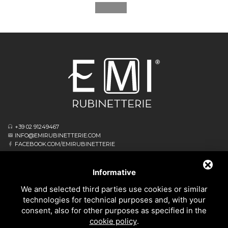
+39 02 91249467
INFO@EMIRUBINETTERIE.COM
FACEBOOK.COM/EMIRUBINETTERIE
ΕΓΓΕΓΡΑΜΜΈΝΟ ΓΡΑΦΕΊΟ
VIA ALBERT EINSTEIN, 16
Informative
20062 CASSANO D’ADDA MI - ITALIA
We and selected third parties use cookies or similar
ΕΠΙΧΕΙΡΗΣΙΑΚΌ ΑΡΧΗΓΕΊΟ
technologies for technical purposes and, with your
VIA GIOVANNI FALCONE, 4
consent, also for other purposes as specified in the
20873 CAVENAGO DI BRIANZA MB - ITALIA
cookie policy
.
PRIVACY