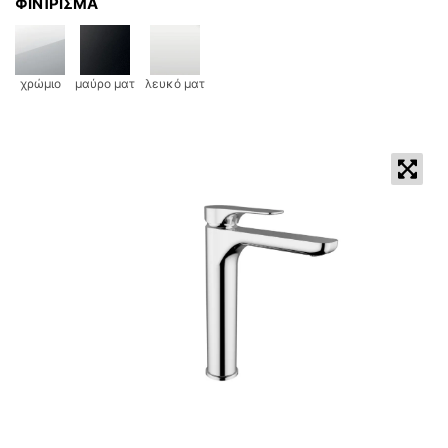
ΦΙΝΊΡΙΣΜΑ
χρώμιο
μαύρο ματ
λευκό ματ