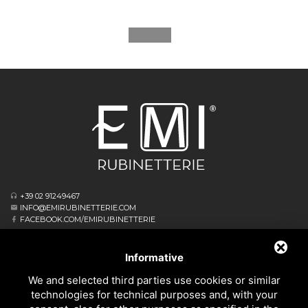
+39 02 91249467
INFO@EMIRUBINETTERIE.COM
FACEBOOK.COM/EMIRUBINETTERIE
ΕΓΓΕΓΡΑΜΜΈΝΟ ΓΡΑΦΕΊΟ
VIA ALBERT EINSTEIN, 16
Informative
20062 CASSANO D’ADDA MI - ITALIA
We and selected third parties use cookies or similar
ΕΠΙΧΕΙΡΗΣΙΑΚΌ ΑΡΧΗΓΕΊΟ
technologies for technical purposes and, with your
VIA GIOVANNI FALCONE, 4