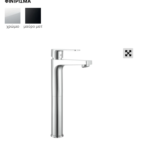
ΦΙΝΊΡΙΣΜΑ
χρώμιο
μαύρο ματ