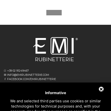
+39 02 91249467
INFO@EMIRUBINETTERIE.COM
FACEBOOK.COM/EMIRUBINETTERIE
ΕΓΓΕΓΡΑΜΜΈΝΟ ΓΡΑΦΕΊΟ
VIA ALBERT EINSTEIN, 16
Informative
20062 CASSANO D’ADDA MI - ITALIA
We and selected third parties use cookies or similar
ΕΠΙΧΕΙΡΗΣΙΑΚΌ ΑΡΧΗΓΕΊΟ
technologies for technical purposes and, with your
VIA GIOVANNI FALCONE, 4