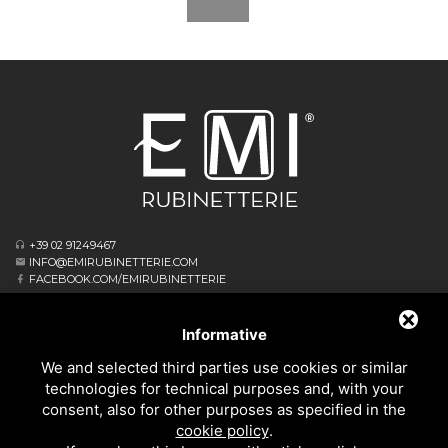
+39 02 91249467
INFO@EMIRUBINETTERIE.COM
FACEBOOK.COM/EMIRUBINETTERIE
ΕΓΓΕΓΡΑΜΜΈΝΟ ΓΡΑΦΕΊΟ
VIA ALBERT EINSTEIN, 16
Informative
20062 CASSANO D’ADDA MI - ITALIA
We and selected third parties use cookies or similar
ΕΠΙΧΕΙΡΗΣΙΑΚΌ ΑΡΧΗΓΕΊΟ
technologies for technical purposes and, with your
VIA GIOVANNI FALCONE, 4
consent, also for other purposes as specified in the
20873 CAVENAGO DI BRIANZA MB - ITALIA
cookie policy
.
PRIVACY