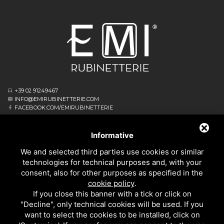
+39 02 91249467
INFO@EMIRUBINETTERIE.COM
FACEBOOK.COM/EMIRUBINETTERIE
ΕΓΓΕΓΡΑΜΜΈΝΟ ΓΡΑΦΕΊΟ
VIA ALBERT EINSTEIN, 16
Informative
20062 CASSANO D’ADDA MI - ITALIA
We and selected third parties use cookies or similar
ΕΠΙΧΕΙΡΗΣΙΑΚΌ ΑΡΧΗΓΕΊΟ
technologies for technical purposes and, with your
VIA GIOVANNI FALCONE, 4
consent, also for other purposes as specified in the
20873 CAVENAGO DI BRIANZA MB - ITALIA
cookie policy
.
PRIVACY
If you close this banner with a tick or click on
ΚΟΥΖΙΝΑΣ
"Decline", only technical cookies will be used. If you
ΌΛΑ ΤΑ ΠΡΟΪΌΝΤΑ
want to select the cookies to be installed, click on