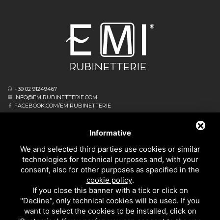
+39 02 91249467
INFO@EMIRUBINETTERIE.COM
FACEBOOK.COM/EMIRUBINETTERIE
ΕΓΓΕΓΡΑΜΜΈΝΟ ΓΡΑΦΕΊΟ
VIA ALBERT EINSTEIN, 16
Informative
20062 CASSANO D’ADDA MI - ITALIA
We and selected third parties use cookies or similar
ΕΠΙΧΕΙΡΗΣΙΑΚΌ ΑΡΧΗΓΕΊΟ
technologies for technical purposes and, with your
VIA GIOVANNI FALCONE, 4
consent, also for other purposes as specified in the
20873 CAVENAGO DI BRIANZA MB - ITALIA
cookie policy
.
PRIVACY
If you close this banner with a tick or click on
ΚΟΥΖΙΝΑΣ
"Decline", only technical cookies will be used. If you
ΌΛΑ ΤΑ ΠΡΟΪΌΝΤΑ
want to select the cookies to be installed, click on