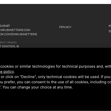
1249467
Κ
PRIVACY
MIRUBINETTERIE.COM
Ό
OK.COM/EMIRUBINETTERIE
ΈΝΟ ΓΡΑΦΕΊΟ
 EINSTEIN, 16
ANO D’ADDA MI - ITALIA
ΑΚΌ ΑΡΧΗΓΕΊΟ
NNI FALCONE, 4
cookies or similar technologies for technical purposes and, wit
ENAGO DI BRIANZA MB - ITALIA
e policy
.
k or click on "Decline", only technical cookies will be used. If yo
 you prefer, you can consent to the use of all cookies, including 
l". You can change your choice at any time.
A V3, ΤΗΝ
ΠΟΛΙΤΙΚΉ ΑΠΟΡΡΉΤΟΥ
ΚΑΙ ΤΟΥΣ
ΌΡΟΥΣ ΠΑΡΟΧΉΣ ΥΠΗΡΕΣΙΏΝ.