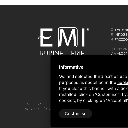
+39 02 9
INFO@E
FACEBO
ΕΓΓΕΓΡΑΜΜ
VIA ALBERT
20062 CASS
Informative
ΕΠΙΧΕΙΡΗΣΙ
VIA GIOVA
We and selected third parties use 
20873 CAV
purposes as specified in the
cooki
If you close this banner with a tic
installed, click on 'Customise'. If
cookies, by clicking on "Accept al
EMI RUBINETTERIE SRL - P.IVA 09985650960
ΑΥΤΌΣ Ο ΙΣΤΌΤΟΠΟΣ ΠΡΟΣΤΑΤΕΎΕΤΑΙ ΑΠΌ ΤΟ GOOGLE RECAPTCH
Customise