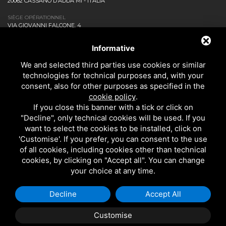
20062 CASSANO D’ADDA MI - ITALIA
SIÈGE OPÉRATIONNEL
VIA GIOVANNI FALCONE, 4
20873 CAVENAGO DI BRIANZA MB - ITALIA
ENTREPRISE
Informative
NEWS ET EVENTS
We and selected third parties use cookies or similar
DOWNLOAD
technologies for technical purposes and, with your
CONTACTEZ-NOUS!
consent, also for other purposes as specified in the
PRIVACY
cookie policy
.
SALLE DE BAINS
If you close this banner with a tick or click on
CUISINE
"Decline", only technical cookies will be used. If you
TOUS LES PRODUITS
want to select the cookies to be installed, click on
'Customise'. If you prefer, you can consent to the use
of all cookies, including cookies other than technical
EMI RUBINETTERIE SRL - P.IVA 09985650960
cookies, by clicking on "Accept all". You can change
CE SITE EST PROTÉGÉ PAR GOOGLE RECAPTCHA V3, LES
RÈGLES DE
your choice at any time.
CONFIDENTIALITÉ
ET LES
CONDITIONS D'UTILISATION.
Decline
Accept All
Customise