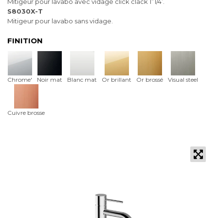
Mitigeur pour lavabo avec vidage click clack 1”1/4’.
S8030X-T
Mitigeur pour lavabo sans vidage.
FINITION
Chrome'
Noir mat
Blanc mat
Or brillant
Or brossé
Visual steel
Cuivre brosse