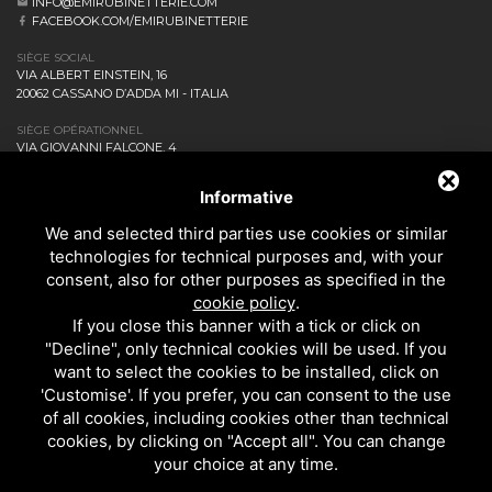
INFO@EMIRUBINETTERIE.COM
FACEBOOK.COM/EMIRUBINETTERIE
SIÈGE SOCIAL
VIA ALBERT EINSTEIN, 16
20062 CASSANO D’ADDA MI - ITALIA
SIÈGE OPÉRATIONNEL
VIA GIOVANNI FALCONE, 4
20873 CAVENAGO DI BRIANZA MB - ITALIA
ENTREPRISE
Informative
NEWS ET EVENTS
We and selected third parties use cookies or similar
DOWNLOAD
technologies for technical purposes and, with your
CONTACTEZ-NOUS!
consent, also for other purposes as specified in the
PRIVACY
cookie policy
.
SALLE DE BAINS
If you close this banner with a tick or click on
CUISINE
"Decline", only technical cookies will be used. If you
TOUS LES PRODUITS
want to select the cookies to be installed, click on
'Customise'. If you prefer, you can consent to the use
of all cookies, including cookies other than technical
EMI RUBINETTERIE SRL - P.IVA 09985650960
cookies, by clicking on "Accept all". You can change
CE SITE EST PROTÉGÉ PAR GOOGLE RECAPTCHA V3, LES
RÈGLES DE
your choice at any time.
CONFIDENTIALITÉ
ET LES
CONDITIONS D'UTILISATION.