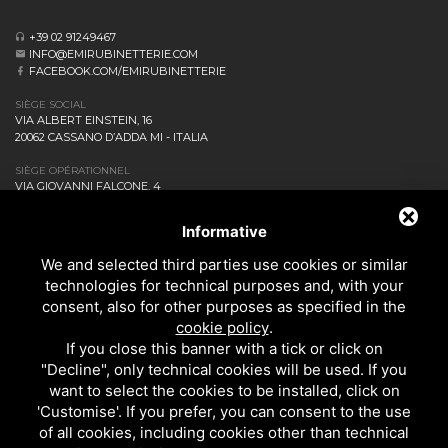
+39 02 91249467
INFO@EMIRUBINETTERIE.COM
FACEBOOK.COM/EMIRUBINETTERIE
SIÈGE SOCIAL
VIA ALBERT EINSTEIN, 16
20062 CASSANO D’ADDA MI - ITALIA
SIÈGE OPÉRATIONNEL
VIA GIOVANNI FALCONE, 4
20873 CAVENAGO DI BRIANZA MB - ITALIA
ENTREPRISE
Informative
NEWS ET EVENTS
We and selected third parties use cookies or similar
DOWNLOAD
technologies for technical purposes and, with your
CONTACTEZ-NOUS!
consent, also for other purposes as specified in the
PRIVACY
cookie policy
.
SALLE DE BAINS
If you close this banner with a tick or click on
CUISINE
"Decline", only technical cookies will be used. If you
TOUS LES PRODUITS
want to select the cookies to be installed, click on
'Customise'. If you prefer, you can consent to the use
of all cookies, including cookies other than technical