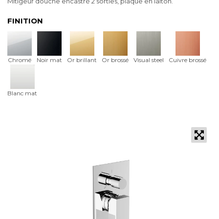
Mitigeur douche encastré 2 sorties, plaque en laiton.
FINITION
Chromé
Noir mat
Or brillant
Or brossé
Visual steel
Cuivre brossé
Blanc mat