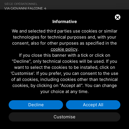
SIÈGE OPÉRATIONNEL
VIA GIOVANNI FALCONE, 4
20873 CAVENAGO DI BRIANZA MB - ITALIA
ENTREPRISE
Informative
NEWS ET EVENTS
We and selected third parties use cookies or similar
DOWNLOAD
technologies for technical purposes and, with your
CONTACTEZ-NOUS!
consent, also for other purposes as specified in the
PRIVACY
cookie policy
.
SALLE DE BAINS
If you close this banner with a tick or click on
CUISINE
"Decline", only technical cookies will be used. If you
TOUS LES PRODUITS
want to select the cookies to be installed, click on
'Customise'. If you prefer, you can consent to the use
of all cookies, including cookies other than technical
EMI RUBINETTERIE SRL - P.IVA 09985650960
cookies, by clicking on "Accept all". You can change
CE SITE EST PROTÉGÉ PAR GOOGLE RECAPTCHA V3, LES
RÈGLES DE
your choice at any time.
CONFIDENTIALITÉ
ET LES
CONDITIONS D'UTILISATION.
Decline
Accept All
Customise