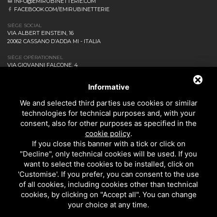
INFO@EMIRUBINETTERIE.COM
FACEBOOK.COM/EMIRUBINETTERIE
SIÈGE SOCIAL
VIA ALBERT EINSTEIN, 16
20062 CASSANO D’ADDA MI - ITALIA
SIÈGE OPÉRATIONNEL
VIA GIOVANNI FALCONE, 4
20873 CAVENAGO DI BRIANZA MB - ITALIA
ENTREPRISE
Informative
NEWS ET EVENTS
We and selected third parties use cookies or similar
DOWNLOAD
technologies for technical purposes and, with your
CONTACTEZ-NOUS!
consent, also for other purposes as specified in the
PRIVACY
cookie policy
.
SALLE DE BAINS
If you close this banner with a tick or click on
CUISINE
"Decline", only technical cookies will be used. If you
TOUS LES PRODUITS
want to select the cookies to be installed, click on
'Customise'. If you prefer, you can consent to the use
of all cookies, including cookies other than technical
EMI RUBINETTERIE SRL - P.IVA 09985650960
cookies, by clicking on "Accept all". You can change
CE SITE EST PROTÉGÉ PAR GOOGLE RECAPTCHA V3, LES
RÈGLES DE
your choice at any time.
CONFIDENTIALITÉ
ET LES
CONDITIONS D'UTILISATION.