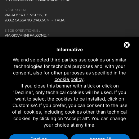
SIÈGE SOCIAL
VIA ALBERT EINSTEIN, 16
20062 CASSANO D’ADDA MI - ITALIA
SIÈGE OPÉRATIONNEL
VIA GIOVANNI FALCONE, 4
20873 CAVENAGO DI BRIANZA MB - ITALIA
ENTREPRISE
Informative
NEWS ET EVENTS
We and selected third parties use cookies or similar
DOWNLOAD
technologies for technical purposes and, with your
CONTACTEZ-NOUS!
consent, also for other purposes as specified in the
PRIVACY
cookie policy
.
SALLE DE BAINS
If you close this banner with a tick or click on
CUISINE
"Decline", only technical cookies will be used. If you
TOUS LES PRODUITS
want to select the cookies to be installed, click on
'Customise'. If you prefer, you can consent to the use
of all cookies, including cookies other than technical
EMI RUBINETTERIE SRL - P.IVA 09985650960
cookies, by clicking on "Accept all". You can change
CE SITE EST PROTÉGÉ PAR GOOGLE RECAPTCHA V3, LES
RÈGLES DE
your choice at any time.
CONFIDENTIALITÉ
ET LES
CONDITIONS D'UTILISATION.