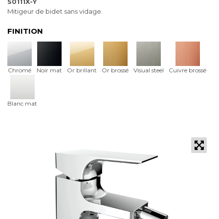
S0111X-Y
Mitigeur de bidet sans vidage.
FINITION
Chromé
Noir mat
Or brillant
Or brossé
Visual steel
Cuivre brossé
Blanc mat